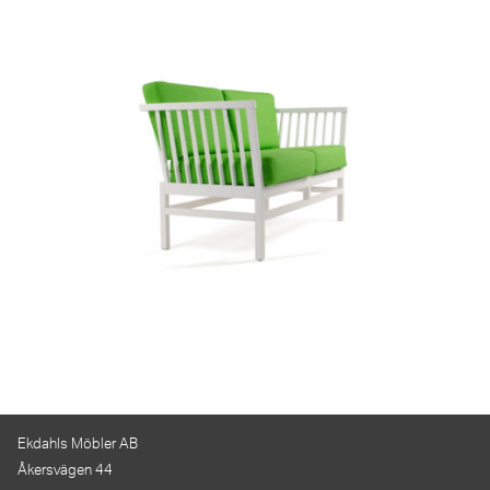
Ekdahls Möbler AB
Åkersvägen 44