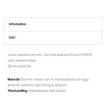
Information
Mått
Joiner stapelbar karmstol i ask med lädersits Elmosoft 99999
svart, semianilinläder
Går att stapla 5st.
Material:
Stomme i massiv ask. Formpressad sits och rygg i
askfanér. Lädersits med fyllning av kallskum.
Ytbehandling:
Vattenbaserad matt klarlack