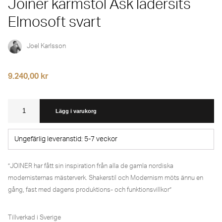
Joiner karmstol Ask lädersits
Elmosoft svart
Joel Karlsson
9.240,00
kr
Joiner
karmstol
Lägg i varukorg
Ask
lädersits
Elmosoft
Ungefärlig leveranstid: 5-7 veckor
svart
mängd
”JOINER har fått sin inspiration från alla de gamla nordiska
modernisternas mästerverk. Shakerstil och Modernism möts ännu en
gång, fast med dagens produktions- och funktionsvillkor”
Tillverkad i Sverige