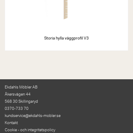
Storia hylla väggprofil V3
Ekdahls Möbler AB
Åkersvägen 44
568 30 Skillingaryd
0370-733 70
kundservice@ekdahls-mobler.se
Kontakt
Cookie - och integritetspolicy